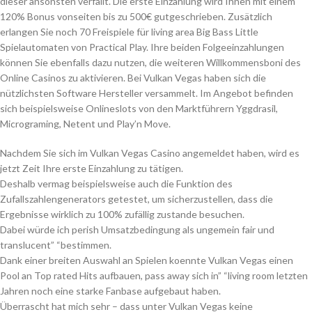
dieser ansonsten verfällt. Die erste Einzahlung wird Ihnen mit einem
120% Bonus vonseiten bis zu 500€ gutgeschrieben. Zusätzlich
erlangen Sie noch 70 Freispiele für living area Big Bass Little
Spielautomaten von Practical Play. Ihre beiden Folgeeinzahlungen
können Sie ebenfalls dazu nutzen, die weiteren Willkommensboni des
Online Casinos zu aktivieren. Bei Vulkan Vegas haben sich die
nützlichsten Software Hersteller versammelt. Im Angebot befinden
sich beispielsweise Onlineslots von den Marktführern Yggdrasil,
Micrograming, Netent und Play’n Move.
Nachdem Sie sich im Vulkan Vegas Casino angemeldet haben, wird es
jetzt Zeit Ihre erste Einzahlung zu tätigen.
Deshalb vermag beispielsweise auch die Funktion des
Zufallszahlengenerators getestet, um sicherzustellen, dass die
Ergebnisse wirklich zu 100% zufällig zustande besuchen.
Dabei würde ich perish Umsatzbedingung als ungemein fair und
translucent” “bestimmen.
Dank einer breiten Auswahl an Spielen koennte Vulkan Vegas einen
Pool an Top rated Hits aufbauen, pass away sich in” “living room letzten
Jahren noch eine starke Fanbase aufgebaut haben.
Überrascht hat mich sehr – dass unter Vulkan Vegas keine