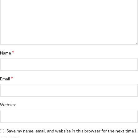
*
Name
*
Email
Website
Save my name, email, and website in this browser for the next time I