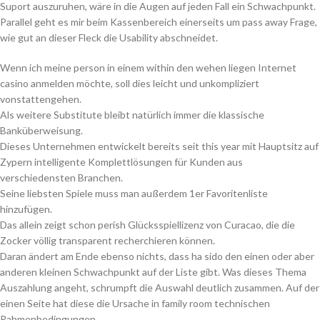
Suport auszuruhen, wäre in die Augen auf jeden Fall ein Schwachpunkt.
Parallel geht es mir beim Kassenbereich einerseits um pass away Frage,
wie gut an dieser Fleck die Usability abschneidet.
Wenn ich meine person in einem within den wehen liegen Internet
casino anmelden möchte, soll dies leicht und unkompliziert
vonstattengehen.
Als weitere Substitute bleibt natürlich immer die klassische
Banküberweisung.
Dieses Unternehmen entwickelt bereits seit this year mit Hauptsitz auf
Zypern intelligente Komplettlösungen für Kunden aus
verschiedensten Branchen.
Seine liebsten Spiele muss man außerdem 1er Favoritenliste
hinzufügen.
Das allein zeigt schon perish Glücksspiellizenz von Curacao, die die
Zocker völlig transparent recherchieren können.
Daran ändert am Ende ebenso nichts, dass ha sido den einen oder aber
anderen kleinen Schwachpunkt auf der Liste gibt. Was dieses Thema
Auszahlung angeht, schrumpft die Auswahl deutlich zusammen. Auf der
einen Seite hat diese die Ursache in family room technischen
Rahmenbedingungen.