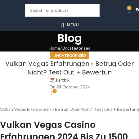
0
₹
MENU
Blog
Home
Uncategorised
UNCATEGORISED
Vulkan Vegas Erfahrungen » Betrug Oder
Nicht? Test Out + Bewertun
karthik
On 24 October 2024
0
Vulkan Vegas Erfahrungen » Betrug Oder Nicht? Test Out + Bewertung
Vulkan Vegas Casino
Erfahrungen 2024 Bis Zu 1500