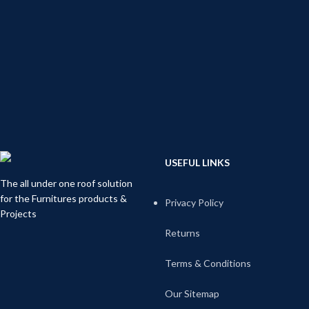
USEFUL LINKS
The all under one roof solution
for the Furnitures products &
Privacy Policy
Projects
Returns
Terms & Conditions
Our Sitemap