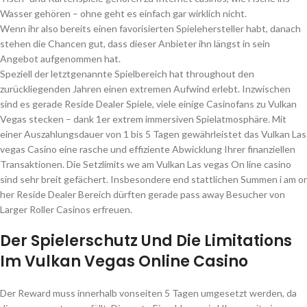
Wasser gehören – ohne geht es einfach gar wirklich nicht.
Wenn ihr also bereits einen favorisierten Spielehersteller habt, danach
stehen die Chancen gut, dass dieser Anbieter ihn längst in sein
Angebot aufgenommen hat.
Speziell der letztgenannte Spielbereich hat throughout den
zurückliegenden Jahren einen extremen Aufwind erlebt. Inzwischen
sind es gerade Reside Dealer Spiele, viele einige Casinofans zu Vulkan
Vegas stecken – dank 1er extrem immersiven Spielatmosphäre. Mit
einer Auszahlungsdauer von 1 bis 5 Tagen gewährleistet das Vulkan Las
vegas Casino eine rasche und effiziente Abwicklung Ihrer finanziellen
Transaktionen. Die Setzlimits we am Vulkan Las vegas On line casino
sind sehr breit gefächert. Insbesondere end stattlichen Summen i am or
her Reside Dealer Bereich dürften gerade pass away Besucher von
Larger Roller Casinos erfreuen.
Der Spielerschutz Und Die Limitations
Im Vulkan Vegas Online Casino
Der Reward muss innerhalb vonseiten 5 Tagen umgesetzt werden, da