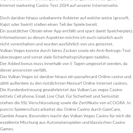
internet marketing Casino Test 2024 auf unserer Internetseite.
Doch darüber hinaus unbekannte Anbieter auf welche weise Igrosoft,
Kajot oder Swintt stellen einen Teil der Spiele bereit.
Ein zusätzlicher Obtain einer App entfällt und spart damit Speicherplatz.
Informationen zu diesen Aspekten möchte ich euch natürlich auch
nicht vorenthalten und wurden ausführlich von uns getestet.
Vulkan Vegas konnte durch faires Zocken sowie ein Anti-Betrugs-Tool
überzeugen und vorrat viele Sicherheitsprüfungen tadellos.
Der Added bonus muss innerhalb von 5 Tagen umgesetzt werden, da
dieser ansonsten verfällt.
Das Vulkan Vegas ist darüber hinaus ein paysafecard Online casino und
zählt außerdem zu den nützlichsten Neosurf Online Internet casinos.
Die Kundenbetreuung gewährleistet das Vulkan Las vegas Casino
mittels Cell phone, Email, Live Chat. Für Sicherheit und Seriosität
stehen die SSL-Verschlüsselung sowie die Zertifikate von eCOGRA. In
puncto Spielerschutz arbeitet das Online Casino durch GamCare,
Gamble Aware. Besonders macht das Vulkan Vegas Casino für mich die
exzellente Mischung aus Automatenspielen und klassischen Casino
Games.