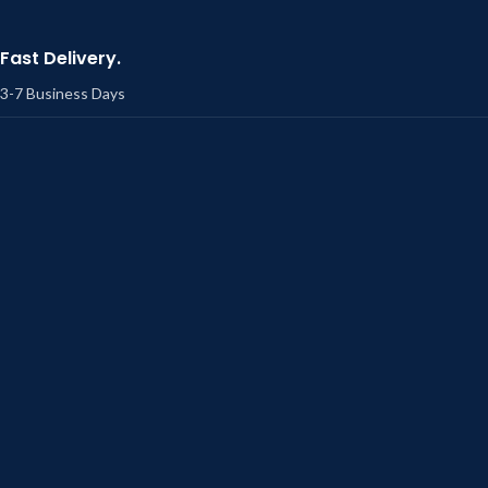
Fast Delivery.
3-7 Business Days