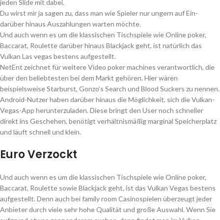
jeden Slide mit dabei.
Du wirst mir ja sagen zu, dass man wie Spieler nur ungern auf Ein-
darüber hinaus Auszahlungen warten möchte.
Und auch wenn es um die klassischen Tischspiele wie Online poker,
Baccarat, Roulette darüber hinaus Blackjack geht, ist natürlich das
Vulkan Las vegas bestens aufgestellt.
NetEnt zeichnet für weitere Video poker machines verantwortlich, die
über den beliebtesten bei dem Markt gehören. Hier wären
beispielsweise Starburst, Gonzo’s Search und Blood Suckers zu nennen.
Android-Nutzer haben darüber hinaus die Möglichkeit, sich die Vulkan-
Vegas-App herunterzuladen. Diese bringt den User noch schneller
direkt ins Geschehen, benötigt verhältnismäßig marginal Speicherplatz
und läuft schnell und klein.
Euro Verzockt
Und auch wenn es um die klassischen Tischspiele wie Online poker,
Baccarat, Roulette sowie Blackjack geht, ist das Vulkan Vegas bestens
aufgestellt. Denn auch bei family room Casinospielen überzeugt jeder
Anbieter durch viele sehr hohe Qualität und große Auswahl. Wenn Sie