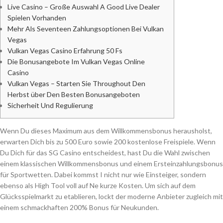
Live Casino – Große Auswahl A Good Live Dealer
Spielen Vorhanden
Mehr Als Seventeen Zahlungsoptionen Bei Vulkan
Vegas
Vulkan Vegas Casino Erfahrung 50 Fs
Die Bonusangebote Im Vulkan Vegas Online
Casino
Vulkan Vegas – Starten Sie Throughout Den
Herbst über Den Besten Bonusangeboten
Sicherheit Und Regulierung
Wenn Du dieses Maximum aus dem Willkommensbonus herausholst,
erwarten Dich bis zu 500 Euro sowie 200 kostenlose Freispiele. Wenn
Du Dich für das SG Casino entscheidest, hast Du die Wahl zwischen
einem klassischen Willkommensbonus und einem Ersteinzahlungsbonus
für Sportwetten. Dabei kommst I nicht nur wie Einsteiger, sondern
ebenso als High Tool voll auf Ne kurze Kosten. Um sich auf dem
Glücksspielmarkt zu etablieren, lockt der moderne Anbieter zugleich mit
einem schmackhaften 200% Bonus für Neukunden.