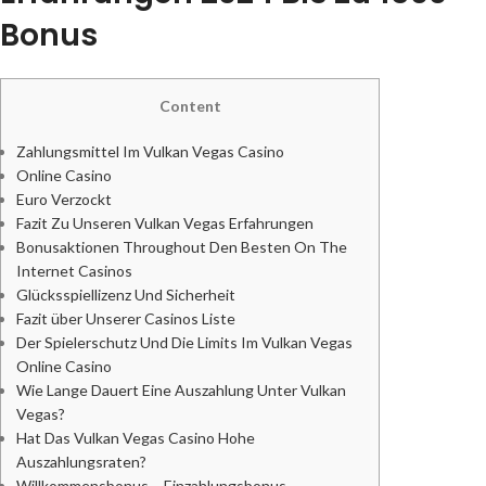
Bonus
Content
Zahlungsmittel Im Vulkan Vegas Casino
Online Casino
Euro Verzockt
Fazit Zu Unseren Vulkan Vegas Erfahrungen
Bonusaktionen Throughout Den Besten On The
Internet Casinos
Glücksspiellizenz Und Sicherheit
Fazit über Unserer Casinos Liste
Der Spielerschutz Und Die Limits Im Vulkan Vegas
Online Casino
Wie Lange Dauert Eine Auszahlung Unter Vulkan
Vegas?
Hat Das Vulkan Vegas Casino Hohe
Auszahlungsraten?
Willkommensbonus – Einzahlungsbonus