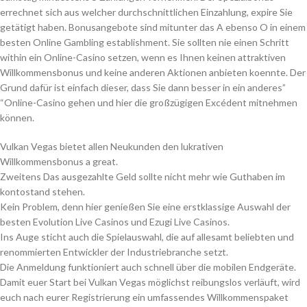
errechnet sich aus welcher durchschnittlichen Einzahlung, expire Sie
getätigt haben. Bonusangebote sind mitunter das A ebenso O in einem
besten Online Gambling establishment. Sie sollten nie einen Schritt
within ein Online-Casino setzen, wenn es Ihnen keinen attraktiven
Willkommensbonus und keine anderen Aktionen anbieten koennte. Der
Grund dafür ist einfach dieser, dass Sie dann besser in ein anderes”
“Online-Casino gehen und hier die großzügigen Excédent mitnehmen
können.
Vulkan Vegas bietet allen Neukunden den lukrativen
Willkommensbonus a great.
Zweitens Das ausgezahlte Geld sollte nicht mehr wie Guthaben im
kontostand stehen.
Kein Problem, denn hier genießen Sie eine erstklassige Auswahl der
besten Evolution Live Casinos und Ezugi Live Casinos.
Ins Auge sticht auch die Spielauswahl, die auf allesamt beliebten und
renommierten Entwickler der Industriebranche setzt.
Die Anmeldung funktioniert auch schnell über die mobilen Endgeräte.
Damit euer Start bei Vulkan Vegas möglichst reibungslos verläuft, wird
euch nach eurer Registrierung ein umfassendes Willkommenspaket