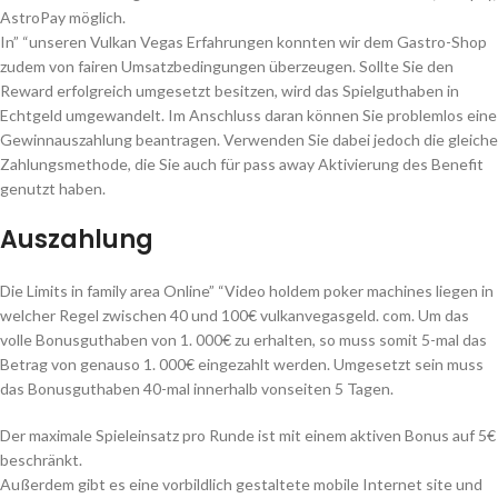
AstroPay möglich.
In” “unseren Vulkan Vegas Erfahrungen konnten wir dem Gastro-Shop
zudem von fairen Umsatzbedingungen überzeugen. Sollte Sie den
Reward erfolgreich umgesetzt besitzen, wird das Spielguthaben in
Echtgeld umgewandelt. Im Anschluss daran können Sie problemlos eine
Gewinnauszahlung beantragen. Verwenden Sie dabei jedoch die gleiche
Zahlungsmethode, die Sie auch für pass away Aktivierung des Benefit
genutzt haben.
Auszahlung
Die Limits in family area Online” “Video holdem poker machines liegen in
welcher Regel zwischen 40 und 100€ vulkanvegasgeld. com. Um das
volle Bonusguthaben von 1. 000€ zu erhalten, so muss somit 5-mal das
Betrag von genauso 1. 000€ eingezahlt werden. Umgesetzt sein muss
das Bonusguthaben 40-mal innerhalb vonseiten 5 Tagen.
Der maximale Spieleinsatz pro Runde ist mit einem aktiven Bonus auf 5€
beschränkt.
Außerdem gibt es eine vorbildlich gestaltete mobile Internet site und