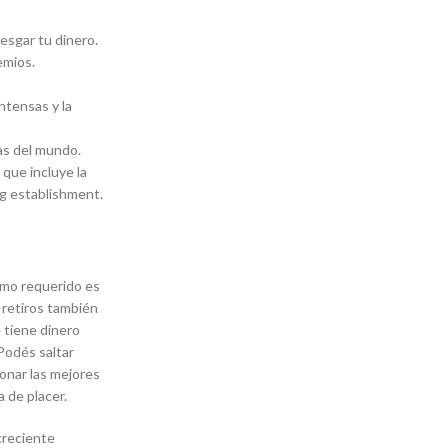
iesgar tu dinero.
emios.
ntensas y la
as del mundo.
 que incluye la
ng establishment.
nimo requerido es
 retiros también
 tiene dinero
Podés saltar
ionar las mejores
 de placer.
creciente