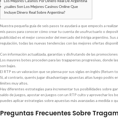
Los Mejores Casinos Por Dinero Real De Argentina
¿cuáles Son Los Mejores Casinos Online Que
Incluye Dinero Real Sobre Argentina?
Nuestra pequeña guía de seis pasos te ayudará a que empecés a realizar 
mis pasos para conocer cómo crear tu cuenta de usufructuario o deposita
publicidad es el mejor conocedor del mercado del intriga argentino. Sus a
regulación, todas las nuevas tendencias con las mejores ofertas disponi
Con información actualizada, garantías y disfrutando de las promocione
Los mayores botes proceden para las tragaperras progresivas, donde las g
son bajas.
El RTP es un valoracion que se piensa por sus siglas en inglés (Return to
Si, al contrario, querés jugar disadvantage apuestas altas luego podés e
límites muy altos.
Hay diferentes estrategias para incrementar tus posibilidades sobre gan
saldo de juegos, apostar en juegos con un RTP culto y aprovechar los 
puedes aplicar estrategias sobre apuestas más avanzadas a medida o qual
Preguntas Frecuentes Sobre Tragam