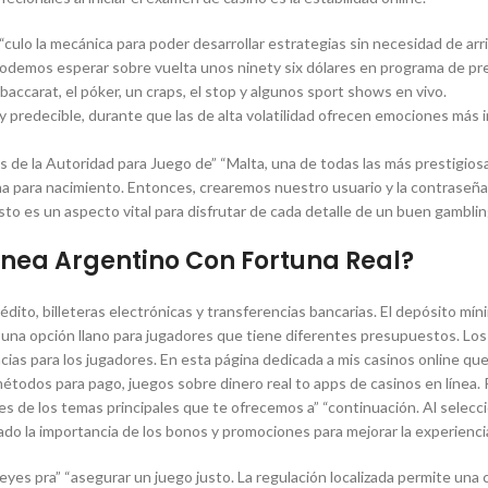
 “culo la mecánica para poder desarrollar estrategias sin necesidad de arr
podemos esperar sobre vuelta unos ninety six dólares en programa de pr
 baccarat, el póker, un craps, el stop y algunos sport shows en vivo.
y predecible, durante que las de alta volatilidad ofrecen emociones más i
 de la Autoridad para Juego de” “Malta, una de todas las más prestigios
cha para nacimiento. Entonces, crearemos nuestro usuario y la contraseña
sto es un aspecto vital para disfrutar de cada detalle de un buen gambli
 Línea Argentino Con Fortuna Real?
dito, billeteras electrónicas y transferencias bancarias. El depósito mí
 una opción llano para jugadores que tiene diferentes presupuestos. Los
cias para los jugadores. En esta página dedicada a mis casinos online que
todos para pago, juegos sobre dinero real to apps de casinos en línea. 
es de los temas principales que te ofrecemos a” “continuación. Al selecc
ado la importancia de los bonos y promociones para mejorar la experiencia
eyes pra” “asegurar un juego justo. La regulación localizada permite una 