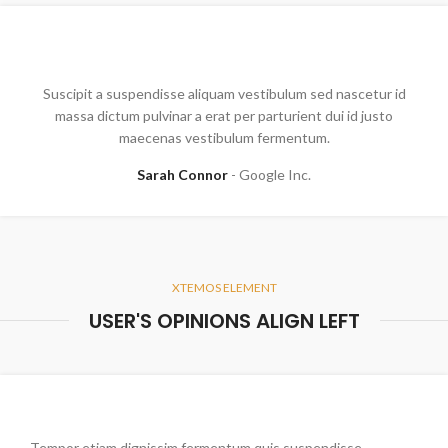
Suscipit a suspendisse aliquam vestibulum sed nascetur id
massa dictum pulvinar a erat per parturient dui id justo
maecenas vestibulum fermentum.
Sarah Connor
Google Inc.
XTEMOS ELEMENT
USER'S OPINIONS ALIGN LEFT
Tempor etiam dignissim fermentum quis suspendisse